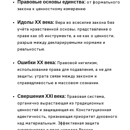
Правовые основы единства:
от формального
закона к ценностному измерению
Идолы XX века:
Вера во всесилие закона без
учёта нравственной основы; представление о
праве как об инструменте, а не как о ценности;
разрыв между декларируемыми нормами и
реальностью.
Ошибки XX века:
Правовой нигилизм,
использование права для подавления, а не для
защиты; утрата связи между законом и
справедливостью в массовом сознании.
Свершения XXI века:
Правовая система,
органично вырастающая из традиционных
ценностей и защищающая их. Конституционная
идентичность, признающая приоритет духовного
над материальным. Эффективная защита
суверенитета и прав народов России.