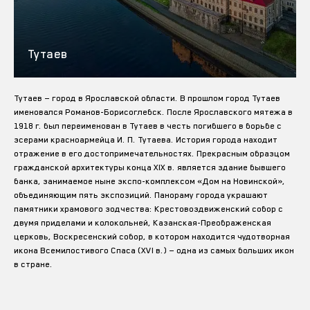
Тутаев
Тутаев — город в Ярославской области. В прошлом город Тутаев
именовался Романов-Борисоглебск. После Ярославского мятежа в
1918 г. был переименован в Тутаев в честь погибшего в борьбе с
эсерами красноармейца И. П. Тутаева. История города находит
отражение в его достопримечательностях. Прекрасным образцом
гражданской архитектуры конца XIX в. является здание бывшего
банка, занимаемое ныне экспо-комплексом «Дом на Новинской»,
объединяющим пять экспозиций. Панораму города украшают
памятники храмового зодчества: Крестовоздвиженский собор с
двумя приделами и колокольней, Казанская-Преображенская
церковь, Воскресенский собор, в котором находится чудотворная
икона Всемилостивого Спаса (XVI в.) — одна из самых больших икон
в стране.