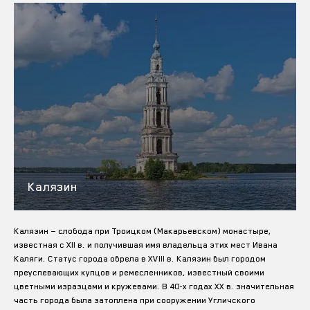
Калязин
Калязин — слобода при Троицком (Макарьевском) монастыре,
известная с XII в. и получившая имя владельца этих мест Ивана
Каляги. Статус города обрела в XVIII в. Калязин был городом
преуспевающих купцов и ремесленников, известный своими
цветными изразцами и кружевами. В 40-х годах XX в. значительная
часть города была затоплена при сооружении Угличского